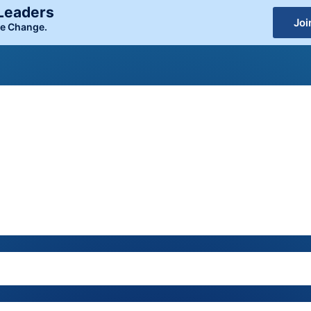
 Leaders
Joi
le Change.