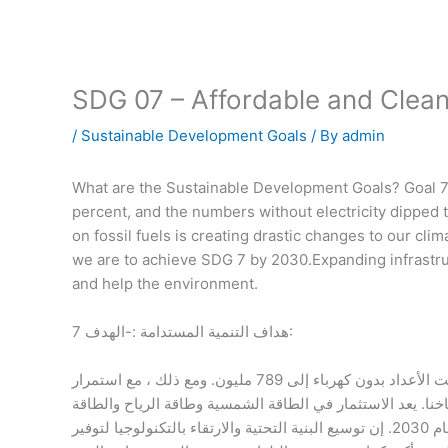
SDG 07 – Affordable and Clea
/
Sustainable Development Goals
/ By
admin
What are the Sustainable Development Goals? Goal 7:
percent, and the numbers without electricity dipped 
on fossil fuels is creating drastic changes to our clim
we are to achieve SDG 7 by 2030.Expanding infrastru
and help the environment.
هداف التنمية المستدامة :-الهدف 7:
طاقة نظيفة وبأسعار معقولة بين عامي 2000 و 2018 ، ارتفع عدد الأشخاص الذين لديهم كهرباء من 78 إلى 90 في المائة ، وانخفضت الأعداد بدون كهرباء إلى 789 مليون. ومع ذلك ، مع استمرار
خنا. يعد الاستثمار في الطاقة الشمسية وطاقة الرياح والطاقة
الحرارية ، وتحسين إنتاجية الطاقة ، وضمان الطاقة للجميع أمرًا حيويًا إذا أردنا تحقيق الهدف 7 من أهداف التنمية المستدامة بحلول عام 2030. إن توسيع البنية التحتية والارتقاء بالتكنولوجيا لتوفير