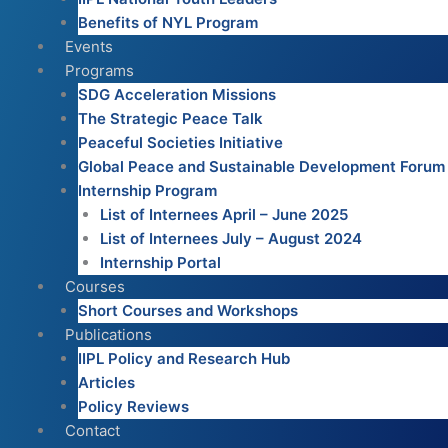
Benefits of NYL Program
Events
Programs
SDG Acceleration Missions
The Strategic Peace Talk
Peaceful Societies Initiative
Global Peace and Sustainable Development Forum
Internship Program
List of Internees April – June 2025
List of Internees July – August 2024
Internship Portal
Courses
Short Courses and Workshops
Publications
IIPL Policy and Research Hub
Articles
Policy Reviews
Contact