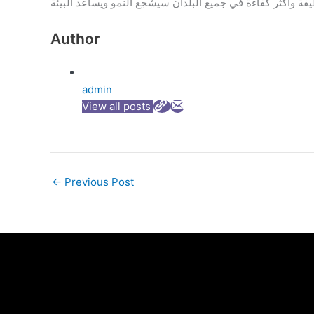
Author
admin
View all posts
←
Previous Post