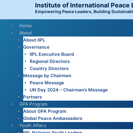
Skip
Institute of International Peace
to
Empowering Peace Leaders, Building Sustainab
content
Menu
Home
About
About IIPL
Governance
IIPL Executive Board
Regional Directors
Country Directors
Message by Chairman
Peace Message
UN Day 2024 – Chairman’s Message
Partners
GPA Program
About GPA Program
Global Peace Ambassadors
Youth Affairs
IIPL National Youth Leaders