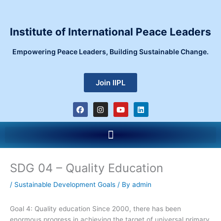
Skip
to
content
Institute of International Peace Leaders
Empowering Peace Leaders, Building Sustainable Change.
Join IIPL
F
I
Y
L
a
n
o
i
c
s
u
n
e
t
t
k
Menu
b
a
u
e
o
g
b
d
o
r
e
i
k
a
n
m
SDG 04 – Quality Education
/
Sustainable Development Goals
/ By
admin
Goal 4: Quality education Since 2000, there has been
enormous progress in achieving the target of universal primary