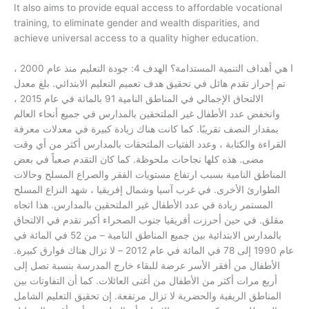
It also aims to provide equal access to affordable vocational
training, to eliminate gender and wealth disparities, and
achieve universal access to a quality higher education.
ا هي أهداف التنمية المستدامة؟ الهدف 4: جودة التعليم منذ عام 2000 ،
تم إحراز تقدم هائل في تحقيق هدف تعميم التعليم الابتدائي. بلغ معدل
الالتحاق الإجمالي في المناطق النامية 91 بالمائة في عام 2015 ،
وانخفض عدد الأطفال غير الملتحقين بالمدارس في جميع أنحاء العالم
بمقدار النصف تقريبًا. كما كانت هناك زيادة كبيرة في معدلات معرفة
القراءة والكتابة ، وعدد الفتيات الملتحقات بالمدارس أكثر من أي وقت
مضى. هذه كلها نجاحات ملحوظة. كما كان التقدم صعباً في بعض
المناطق النامية بسبب ارتفاع مستويات الفقر والصراع المسلح وحالات
الطوارئ الأخرى. في غرب آسيا وشمال إفريقيا ، شهد النزاع المسلح
المستمر زيادة في عدد الأطفال غير الملتحقين بالمدارس. هذا اتجاه
مقلق. في حين أحرزت أفريقيا جنوب الصحراء أكبر تقدم في الالتحاق
بالمدارس الابتدائية بين جميع المناطق النامية – من 52 في المائة في
عام 1990 إلى 78 في المائة في عام 2012 – لا تزال هناك فوارق كبيرة.
الأطفال من أفقر الأسر عرضة للبقاء خارج المدرسة بنسبة تصل إلى
أربع مرات أكثر من الأطفال من أغنى العائلات. كما أن التفاوتات بين
المناطق الريفية والحضرية لا تزال مرتفعة. إن تحقيق التعليم الشامل