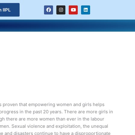
F
I
Y
L
n IIPL
a
n
o
i
c
s
u
n
e
t
t
k
b
a
u
e
o
g
b
d
o
r
e
i
k
a
n
m
; it’s proven that empowering women and girls helps
gress in the past 20 years. There are more girls in
ugh there are more women than ever in the labour
 men. Sexual violence and exploitation, the unequal
nge and disasters continue to have a disproportionate