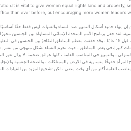
ation.It is vital to give women equal rights land and property, 
ffice than ever before, but encouraging more women leaders wil
الهدف 5: المساواة بين الجنسين إن إنهاء جميع أشكال التمييز ضد النساء والفتيات ليس ف
ية. لقد جعل برنامج الأمم المتحدة الإنمائي المساواة بين الجنسين محورًا 
عدد أكبر من الفتيات في المدارس الآن مقارنة بما كان عليه قبل 15 عامًا ، وقد حققت معظم المناطق
اوتات كبيرة في بعض المناطق ، حيث تحرم النساء بشكل منهجي من نفس حق
 المنزلي ، والتمييز في المناصب العامة ، كلها عوائق ضخمة. لا يزال تغير
لمرأة حقوقًا متساوية في الأرض والممتلكات ، والصحة الجنسية والإنجابية ،