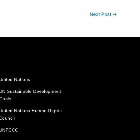
Next Post
→
United Nations
UN Sustainable Development
Goals
United Nations Human Rights
Council
UNFCCC