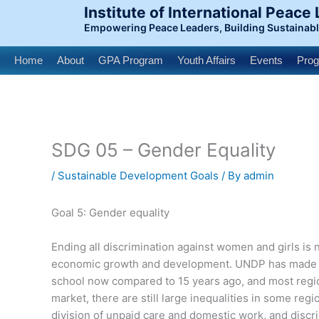
Skip
Institute of International Peace
to
Empowering Peace Leaders, Building Sustainab
content
Home
About
GPA Program
Youth Affairs
Events
Pro
SDG 05 – Gender Equality
/
Sustainable Development Goals
/ By
admin
Goal 5: Gender equality
Ending all discrimination against women and girls is n
economic growth and development. UNDP has made gend
school now compared to 15 years ago, and most regio
market, there are still large inequalities in some re
division of unpaid care and domestic work, and discri