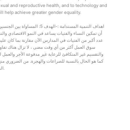
sexual and reproductive health, and to technology and
l help achieve greater gender equality.
اهداف التنمية المستدامة :-
أن تمكين النساء والفتيات يساعد في النمو الاقتصادي والتنم
سوق العمل أكثر من أي وقت مضى ، لا تزال هناك تف ،
والتقسيم غير المتكافئ للرعاية غير مدفوعة الأجر والعمل ،
كما هو الحال بالنسبة للصراعات والهجرة. من الضروري منح ا
المناصب العامة أكثر من أي وقت مضى ، لكن تشجيع المزيد من القيادات النسائية سيساعد في تحقيق قدر أكبر من المساواة بين الجنسين.