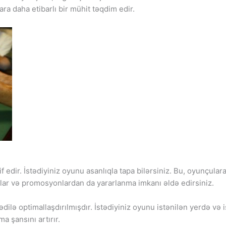
ra daha etibarlı bir mühit təqdim edir.
if edir. İstədiyiniz oyunu asanlıqla tapa bilərsiniz. Bu, oyunçula
slar və promosyonlardan da yararlanma imkanı əldə edirsiniz.
lə optimallaşdırılmışdır. İstədiyiniz oyunu istənilən yerdə və i
 şansını artırır.