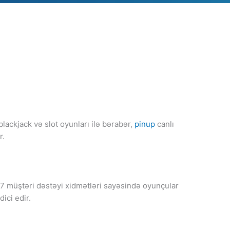
lackjack və slot oyunları ilə bərabər,
pinup
canlı
r.
4/7 müştəri dəstəyi xidmətləri sayəsində oyunçular
ici edir.