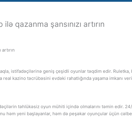
 ilə qazanma şansınızı artırın
 artırın
a, istifadəçilərinə geniş çeşidli oyunlar təqdim edir. Ruletka, b
 real kazino təcrübəsini evdəki rahatlığında yaşama imkanı veri
adəçilərin təhlükəsiz oyun mühiti içində olmalarını təmin edir. 2
sunu həm yeni başlayanlar, həm də peşəkar oyunçular üçün cəlbed