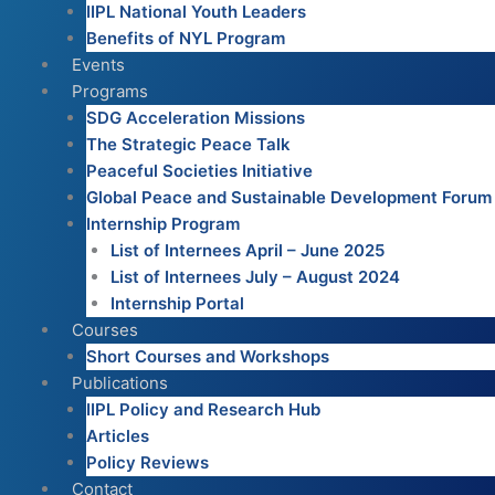
IIPL National Youth Leaders
Benefits of NYL Program
Events
Programs
SDG Acceleration Missions
The Strategic Peace Talk
Peaceful Societies Initiative
Global Peace and Sustainable Development Forum
Internship Program
List of Internees April – June 2025
List of Internees July – August 2024
Internship Portal
Courses
Short Courses and Workshops
Publications
IIPL Policy and Research Hub
Articles
Policy Reviews
Contact