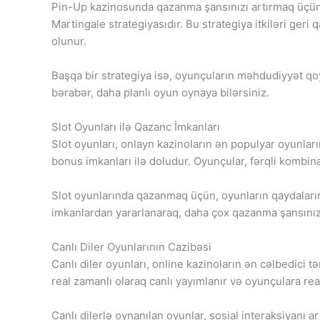
Pin-Up kazinosunda qazanma şansınızı artırmaq üçün d
Martingale strategiyasıdır. Bu strategiya itkiləri geri 
olunur.
Başqa bir strategiya isə, oyunçuların məhdudiyyət q
bərabər, daha planlı oyun oynaya bilərsiniz.
Slot Oyunları ilə Qazanc İmkanları
Slot oyunları, onlayn kazinoların ən populyar oyunlar
bonus imkanları ilə doludur. Oyunçular, fərqli kombin
Slot oyunlarında qazanmaq üçün, oyunların qaydaları
imkanlardan yararlanaraq, daha çox qazanma şansınızı 
Canlı Diler Oyunlarının Cazibəsi
Canlı diler oyunları, online kazinoların ən cəlbedici t
real zamanlı olaraq canlı yayımlanır və oyunçulara re
Canlı dilerlə oynanılan oyunlar, sosial interaksiyanı ar