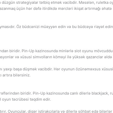
üzgün strategiyalar tətbiq etmək vacibdir. Məsələn, ruletka oy
qazanmaq üçün hər dəfə itirdikdə mərcləri ikiqat artırmağı əhatə ed
oymasıdır. Öz büdcənizi müəyyən edin və bu büdcəyə riayət edin
ından biridir. Pin-Up kazinosunda minlərlə slot oyunu mövcuddur
asyonlar və xüsusi simvolların köməyi ilə yüksək qazanclar əldə 
nı yaxşı başa düşmək vacibdir. Hər oyunun özünəməxsus xüsusi x
artıra bilərsiniz.
ərəflərindən biridir. Pin-Up kazinosunda canlı dilerlə blackjack, 
al oyun təcrübəsi təqdim edir.
tırır. Oyunçular, digər iştirakçılarla və dilerlə söhbət edə bilərlə