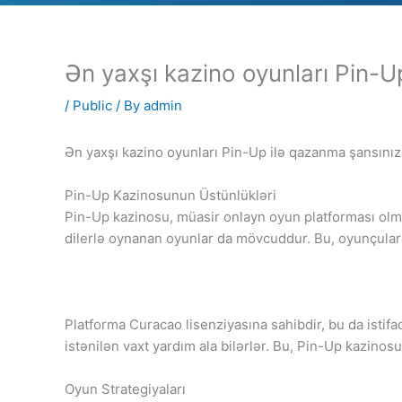
Ən yaxşı kazino oyunları Pin-Up
/
Public
/ By
admin
Ən yaxşı kazino oyunları Pin-Up ilə qazanma şansınızı
Pin-Up Kazinosunun Üstünlükləri
Pin-Up kazinosu, müasir onlayn oyun platforması olmaql
dilerlə oynanan oyunlar da mövcuddur. Bu, oyunçulara
Platforma Curacao lisenziyasına sahibdir, bu da istif
istənilən vaxt yardım ala bilərlər. Bu, Pin-Up kazino
Oyun Strategiyaları