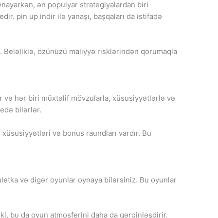
nayarkən, ən populyar strategiyalardan biri
ir. pin up indir ilə yanaşı, başqaları da istifadə
. Beləliklə, özünüzü maliyyə risklərindən qorumaqla
 və hər biri müxtəlif mövzularla, xüsusiyyətlərlə və
edə bilərlər.
üsusiyyətləri və bonus raundları vardır. Bu
ruletka və digər oyunlar oynaya bilərsiniz. Bu oyunlar
r ki, bu da oyun atmosferini daha da gərginləşdirir.