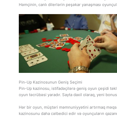
Həmçinin, canlı dilerlərin peşəkar yanaşması oyunçula
Pin-Up Kazinosunun Geniş Seçimi
Pin-Up kazinosu, istifadəçilərə geniş oyun çeşidi təkl
oyun təcrübəsi yaradır. Sayta daxil olaraq, yeni bonu
Hər bir oyun, müştəri məmnuniyyətini artırmaq məqsədi
kazinosunu daha cəlbedici edir və oyunçuların qazanma