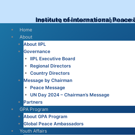
Skip
to
content
Institute of International Peace
Empowering Peace Leaders, Building Sustainab
Menu
Home
About
About IIPL
Governance
IIPL Executive Board
Regional Directors
Country Directors
Message by Chairman
Peace Message
UN Day 2024 – Chairman’s Message
Partners
GPA Program
About GPA Program
Global Peace Ambassadors
Youth Affairs