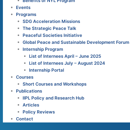
Benefits of NYL Program
Events
Programs
SDG Acceleration Missions
The Strategic Peace Talk
Peaceful Societies Initiative
Global Peace and Sustainable Development Forum
Internship Program
List of Internees April – June 2025
List of Internees July – August 2024
Internship Portal
Courses
Short Courses and Workshops
Publications
IIPL Policy and Research Hub
Articles
Policy Reviews
Contact